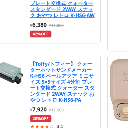
プレート交換式 クォーター
スタンダード 2WAY スナッ
ク おやつ レトロ K-HS6-AW
6,380
¥
¥11,000
42%OFF
【Toffy/トフィー】 クォー
ターホットサンドメーカー
K-HS6 ペールアクア ミニサ
イズ 5×5サイズ 4分割 プレ
ート交換式 クォーター スタ
ンダード 2WAY スナック お
やつ レトロ K-HS6-PA
7,920
¥
¥11,000
28%OFF
★★★★✩
4.4