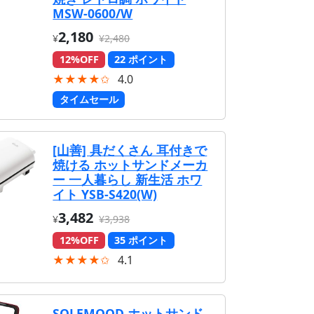
MSW-0600/W
2,180
¥
¥2,480
12%OFF
22 ポイント
★★★★✩
4.0
タイムセール
[山善] 具だくさん 耳付きで
焼ける ホットサンドメーカ
ー 一人暮らし 新生活 ホワ
イト YSB-S420(W)
3,482
¥
¥3,938
12%OFF
35 ポイント
★★★★✩
4.1
SOLEMOOD ホットサンド