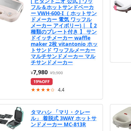
[ ビタントニオ 公式 ] ワッ
フル＆ホットサンドベーカ
ー VWH-600-I（ ホットサン
ドメーカー 電気 ワッフル
メーカー アイボリー) | 【 2
種類のプレート付き 】 サン
ドイッチメーカー waffle
maker 2枚 vitantonio ホッ
トサンド ワッフルメーカー
マルチサンドメーカー マル
チサンドメーカー
7,980
¥
¥9,900
19%OFF
★★★★✩
4.4
タマハシ 「マリ・クレー
ル」 着脱式 3WAY ホットサ
ンドメーカー MC-813R