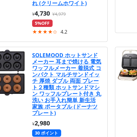
れ (クリームホワイト)
4,730
¥
¥4,979
5%OFF
★★★★✩
4.2
SOLEMOOD ホットサンド
メーカー 耳まで焼ける 電気
ワッフルメーカー 着脱式 コ
ンパクト マルチサンドイッ
チ 厚焼 ダブル 両面 プレー
ト２種類 ホットサンドマシ
ン ワッフルプレート付き 丸
洗い お手入れ簡単 新生活
家族 ポータブル (ドーナツ
プレート)
2,980
¥
30 ポイント