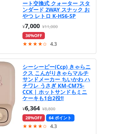
ート交換式 クォーター スタ
ンダード 2WAY スナック お
やつ レトロ K-HS6-SP
7,000
¥
¥11,000
36%OFF
★★★★✩
4.3
シーシーピー(Ccp) きゃらニ
クス こんがりきゃらマルチ
サンドメーカー ちいかわ ハ
チワレ うさぎ KM-CM75-
CCK | ホットサンドもミニ
ケーキも1台2役!!
6,364
¥
¥8,800
28%OFF
64 ポイント
★★★★✩
4.3