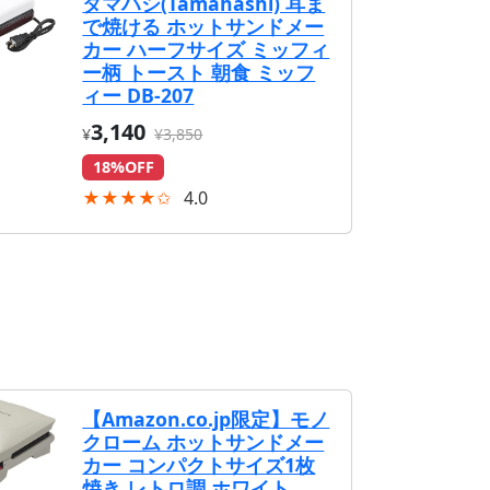
タマハシ(Tamahashi) 耳ま
で焼ける ホットサンドメー
カー ハーフサイズ ミッフィ
ー柄 トースト 朝食 ミッフ
ィー DB-207
3,140
¥
¥3,850
18%OFF
★★★★✩
4.0
【Amazon.co.jp限定】モノ
クローム ホットサンドメー
カー コンパクトサイズ1枚
焼き レトロ調 ホワイト