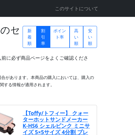
このサイトについて
ーのセ
新
割
ポイン
高
安
着
引
ト率
い
い
順
率
順
順
入前に必ず商品ページをよくご確認くださ
場合があります。本商品の購入においては、購入の
関する情報が適用されます。
【Toffy/トフィー】 クォー
ターホットサンドメーカー
K-HS6 シェルピンク ミニサ
イズ 5×5サイズ 4分割 プレ