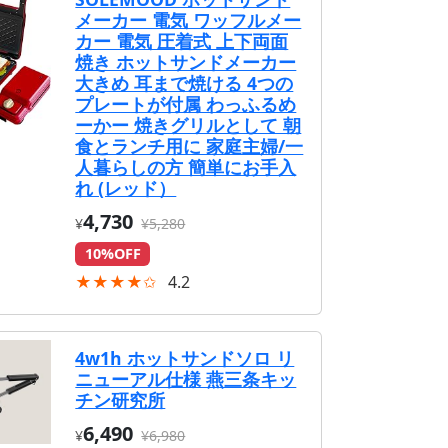
メーカー 電気 ワッフルメー
カー 電気 圧着式 上下両面
焼き ホットサンドメーカー
大きめ 耳まで焼ける 4つの
プレートが付属 わっふるめ
ーかー 焼きグリルとして 朝
食とランチ用に 家庭主婦/一
人暮らしの方 簡単にお手入
れ (レッド）
4,730
¥
¥5,280
10%OFF
★★★★✩
4.2
4w1h ホットサンドソロ リ
ニューアル仕様 燕三条キッ
チン研究所
6,490
¥
¥6,980