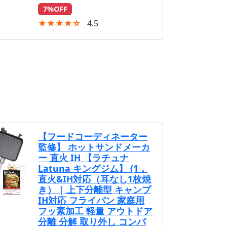
7%OFF
★★★★☆
4.5
【フードコーディネーター
監修】 ホットサンドメーカ
ー 直火 IH 【ラチュナ
Latuna キングジム】 (1．
直火&IH対応（耳なし1枚焼
き） | 上下分離型 キャンプ
IH対応 フライパン 家庭用
フッ素加工 軽量 アウトドア
分離 分解 取り外し コンパ