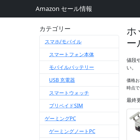
Amazon セール情報
ホ
カテゴリー
ー
スマホ/モバイル
スマートフォン本体
値段
モバイルバッテリー
い。
USB 充電器
価格お
時点で
スマートウォッチ
最終更新
プリペイドSIM
ゲーミングPC
ゲーミングノートPC