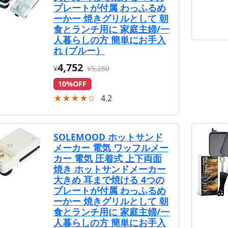
プレートが付属 わっふるめ
ーかー 焼きグリルとして 朝
食とランチ用に 家庭主婦/一
人暮らしの方 簡単にお手入
れ (ブルー）
4,752
¥
¥5,280
10%OFF
★★★★✩
4.2
SOLEMOOD ホットサンド
メーカー 電気 ワッフルメー
カー 電気 圧着式 上下両面
焼き ホットサンドメーカー
大きめ 耳まで焼ける 4つの
プレートが付属 わっふるめ
ーかー 焼きグリルとして 朝
食とランチ用に 家庭主婦/一
人暮らしの方 簡単にお手入