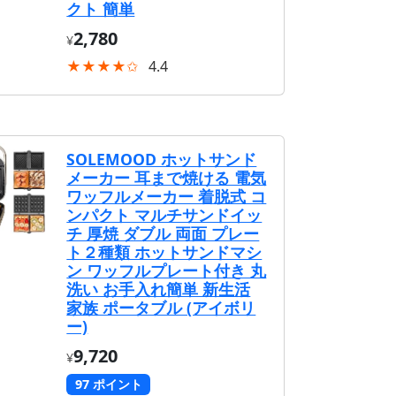
クト 簡単
2,780
¥
★★★★✩
4.4
SOLEMOOD ホットサンド
メーカー 耳まで焼ける 電気
ワッフルメーカー 着脱式 コ
ンパクト マルチサンドイッ
チ 厚焼 ダブル 両面 プレー
ト２種類 ホットサンドマシ
ン ワッフルプレート付き 丸
洗い お手入れ簡単 新生活
家族 ポータブル (アイボリ
ー)
9,720
¥
97 ポイント