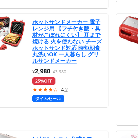
ホットサンドメーカー 電子
レンジ用 【フチ付き版・具
材がこぼれにくい】 耳まで
焼ける 火を使わない チーズ
ホットサンド対応 時短朝食
丸洗いOK 一人暮らし グリ
ルサンドメーカー
2,980
¥
¥3,980
25%OFF
★★★★✩
4.2
タイムセール