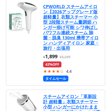
CPWORLD スチームアイロ
ン【2026アップグレード版
超軽量】衣類スチーマー 小
型 2段階スチーム量調節 ハ
ンガー掛け可能 シワ伸ばし
パワフル連続スチーム 除
菌・脱臭 130ml 携帯アイロ
ン ハンディアイロン 家庭・
旅行・出張用
1,899
¥
¥3,299
42%OFF
★★★★✩
4.4
タイムセール
スチームアイロン「革新設
計 超軽量」衣類スチーマー
小型 ハンガーにかけたまま