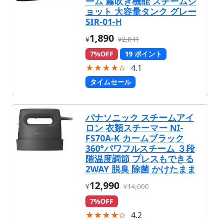
ーム 霧吹き機能 スチームシ
ョット 大容量タンク グレー
SIR-01-H
1,890
¥
¥2,041
7%OFF
19 ポイント
★★★★✩
4.1
タイムセール
パナソニック スチームアイ
ロン 衣類スチーマー NI-
FS70A-K カームブラック
360°パワフルスチーム ３段
階温度調節 プレスもできる
2WAY 脱臭 除菌 かけたまま
12,990
¥
¥14,000
7%OFF
★★★★✩
4.2