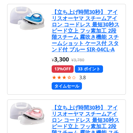
【立ち上げ時間30秒】 アイ
リスオーヤマ スチームアイ
ロン コードレス 最短30秒ス
ピード立上 フッ素加工 2段
階スチーム 霧吹き機能 スチ
ームショット ケース付 スタ
ンド付 ブルー SIR-04CL-A
3,300
¥
¥3,780
13%OFF
33 ポイント
★★★☆✩
3.8
タイムセール
【立ち上げ時間30秒】 アイ
リスオーヤマ スチームアイ
ロン コードレス 最短30秒ス
ピード立上 フッ素加工 2段
階スチーム 霧吹き機能 スチ