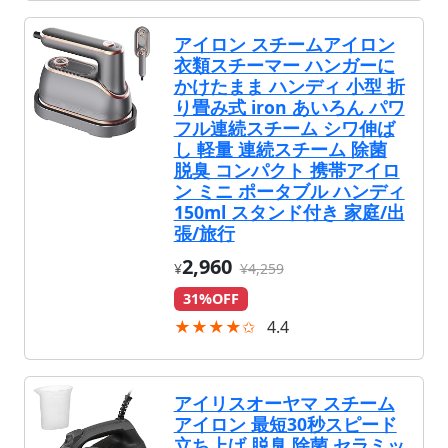
アイロン スチームアイロン
衣類スチーマー ハンガーに
かけたまま ハンディ 小型 折
り畳み式 iron あいろん パワ
フル連続スチーム シワ伸ば
し 軽量 連続スチーム 除菌
脱臭 コンパクト 携帯アイロ
ン ミニ ポータブル ハンディ
150ml スタンド付き 家庭/出
張/旅行
2,960
¥
¥4,259
31%OFF
★★★★✩
4.4
アイリスオーヤマ スチーム
アイロン 最短30秒スピード
立ち上げ 脱臭 除菌 セラミッ