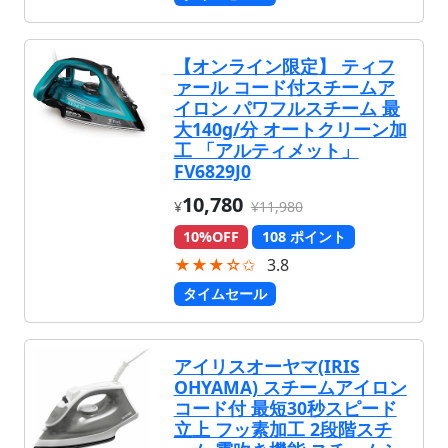
【オンライン限定】 ティフ
ァール コード付スチームア
イロン パワフルスチーム 最
大140g/分 オートクリーン加
工 「アルティメット」
FV6829J0
10,780
¥
¥11,980
10%OFF
108 ポイント
★★★☆✩
3.8
タイムセール
アイリスオーヤマ(IRIS
OHYAMA) スチームアイロン
コード付 最短30秒スピード
立上 フッ素加工 2段階スチ