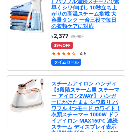
| パワフル連続スチームで素
早くシワ伸ばし 10秒立ち上
がりの高温スチーム搭載 大
容量タンク 一台三役で毎日
の衣類ケアに対応
2,377
¥
¥3,902
39%OFF
★★★★☆
4.6
タイムセール
スチームアイロン ハンディ
【3段階スチーム量 スチーマ
ー アイロン2WAY】 ハンガ
ーにかけたまま シワ取り パ
ワフル 4つモード ホワイト |
衣類スチーマー 1000W ドラ
イアイロン MAX160℃ 連続
スチーム ディスプレイ表示