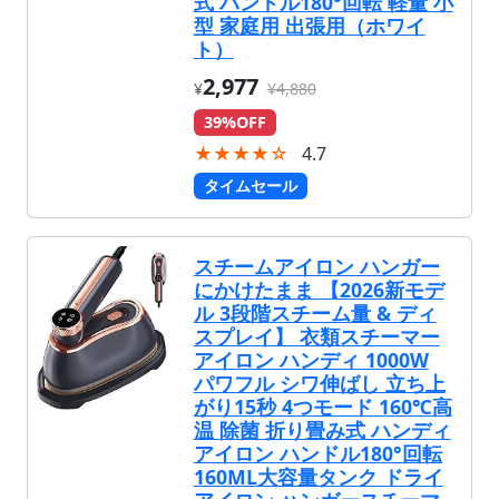
式 ハンドル180°回転 軽量 小
型 家庭用 出張用（ホワイ
ト）
2,977
¥
¥4,880
39%OFF
★★★★☆
4.7
タイムセール
スチームアイロン ハンガー
にかけたまま 【2026新モデ
ル 3段階スチーム量 & ディ
スプレイ】 衣類スチーマー
アイロン ハンディ 1000W
パワフル シワ伸ばし 立ち上
がり15秒 4つモード 160℃高
温 除菌 折り畳み式 ハンディ
アイロン ハンドル180°回転
160ML大容量タンク ドライ