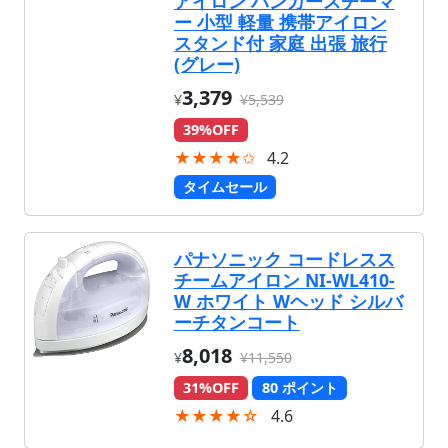
アイロン ハンガースチーマ
ー 小型 軽量 携帯アイロン
スタンド付 家庭 出張 旅行
(グレー)
3,379
¥
¥5,539
39%OFF
★★★★✩
4.2
タイムセール
パナソニック コードレスス
チームアイロン NI-WL410-
W ホワイト Wヘッド シルバ
ーチタンコート
8,018
¥
¥11,550
31%OFF
80 ポイント
★★★★☆
4.6