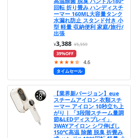
高温除菌 脱臭 ハンドル180°
回転 折り畳み ハンディスチ
ーマー 160ML大容量タンク
水漏れ防止 スタンド付き 小
型 軽量 収納便利 家庭/旅行/
出張
3,388
¥
¥5,559
39%OFF
★★★★☆
4.6
タイムセール
【業界新バージョン】eue
スチームアイロン 衣類スチ
ーマー アイロン 10秒立ち上
がり | 「3段階スチーム量調
節&LEDディスプレイ」
3WAYアイロン シワ伸ばし
150℃高温 除菌 脱臭 折畳み