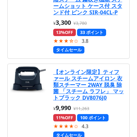
ームショット ケース付 スタ
ンド付 ピンク SIR-04CL-P
3,300
¥
¥3,780
13%OFF
33 ポイント
★★★☆✩
3.8
タイムセール
【オンライン限定】ティフ
ァール スチームアイロン 衣
類スチーマー 2WAY 脱臭 除
菌 「スチーム ラフレ」 マッ
トブラック DV8076J0
9,990
¥
¥11,263
11%OFF
100 ポイント
★★★★✩
4.3
タイムセール