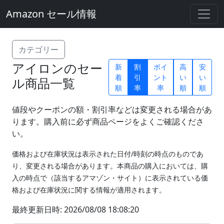
Amazon セール情報
カテゴリー
アイロンのセー
新
割
ポイ
高
安
着
引
ント
い
い
ル商品一覧
順
率
率
順
順
値段やクーポンの額・割引率などは変更される場合があ
ります。購入前に必ず商品ページをよくご確認くださ
い。
価格および在庫状況は表示された日付/時刻の時点のものであ
り、変更される場合があります。本商品の購入においては、購
入の時点で（該当するアマゾン・サイト）に表示されている価
格および在庫状況に関する情報が適用されます。
最終更新日時: 2026/08/08 18:08:20