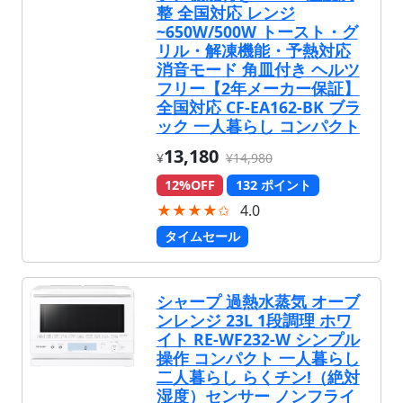
整 全国対応 レンジ
~650W/500W トースト・グ
リル・解凍機能・予熱対応
消音モード 角皿付き ヘルツ
フリー【2年メーカー保証】
全国対応 CF-EA162-BK ブラ
ック 一人暮らし コンパクト
13,180
¥
¥14,980
12%OFF
132 ポイント
★★★★✩
4.0
タイムセール
シャープ 過熱水蒸気 オーブ
ンレンジ 23L 1段調理 ホワ
イト RE-WF232-W シンプル
操作 コンパクト 一人暮らし
二人暮らし らくチン!（絶対
湿度）センサー ノンフライ