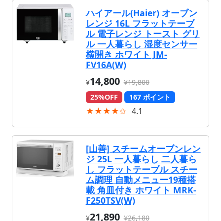
ハイアール(Haier) オーブン
レンジ 16L フラットテーブ
ル 電子レンジ トースト グリ
ル 一人暮らし 湿度センサー
横開き ホワイト JM-
FV16A(W)
14,800
¥
¥19,800
25%OFF
167 ポイント
★★★★✩
4.1
[山善] スチームオーブンレン
ジ 25L 一人暮らし 二人暮ら
し フラットテーブル スチー
ム調理 自動メニュー19種搭
載 角皿付き ホワイト MRK-
F250TSV(W)
21,890
¥
¥26,180