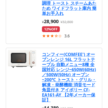
調理 トースト スチームあた
ため ワイドフラット庫内 簡
単お手入れ
28,900
¥
¥32,800
12%OFF
★★★☆✩
3.6
コンフィー(COMFEE') オー
ブンレンジ 16L フラットテ
ーブル 自動メニュー8種 全
国対応 レンジ~650W(60Hz)
／500W(50Hz) オーブン
~200℃ トースト・グリル・
解凍・発酵機能 消音モード
角皿付き アイボリー CF-
EA161-AY 【2年メーカー保
証】
14,380