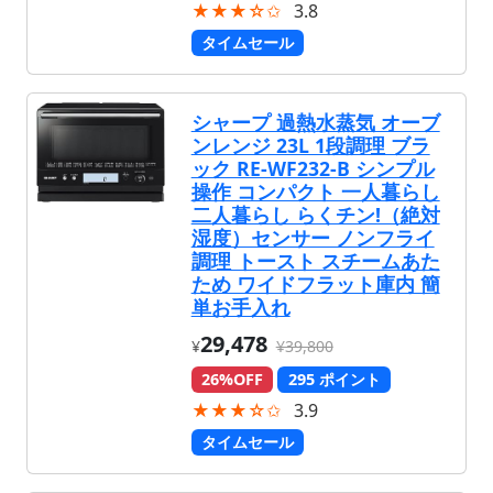
★★★☆✩
3.8
タイムセール
シャープ 過熱水蒸気 オーブ
ンレンジ 23L 1段調理 ブラ
ック RE-WF232-B シンプル
操作 コンパクト 一人暮らし
二人暮らし らくチン!（絶対
湿度）センサー ノンフライ
調理 トースト スチームあた
ため ワイドフラット庫内 簡
単お手入れ
29,478
¥
¥39,800
26%OFF
295 ポイント
★★★☆✩
3.9
タイムセール