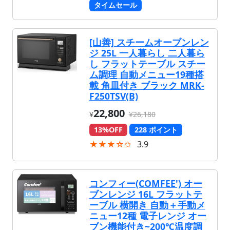
タイムセール
[山善] スチームオーブンレン
ジ 25L 一人暮らし 二人暮ら
し フラットテーブル スチー
ム調理 自動メニュー19種搭
載 角皿付き ブラック MRK-
F250TSV(B)
22,800
¥
¥26,180
13%OFF
228 ポイント
★★★☆✩
3.9
コンフィー(COMFEE') オー
ブンレンジ 16L フラットテ
ーブル 横開き 自動＋手動メ
ニュー12種 電子レンジ オー
ブン機能付き~200℃温度調