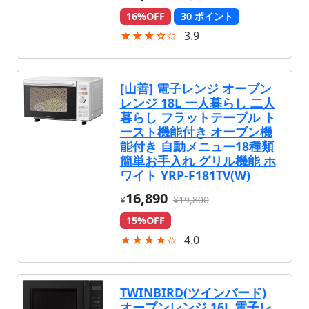
16%OFF
30 ポイント
★★★☆✩
3.9
[山善] 電子レンジ オーブン
レンジ 18L 一人暮らし 二人
暮らし フラットテーブル ト
ースト機能付き オーブン機
能付き 自動メニュー18種類
簡単お手入れ グリル機能 ホ
ワイト YRP-F181TV(W)
16,890
¥
¥19,800
15%OFF
★★★★✩
4.0
TWINBIRD(ツインバード)
オーブンレンジ 16L 電子レ