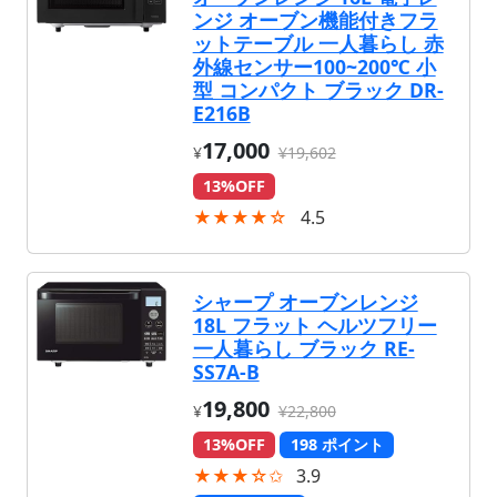
ンジ オーブン機能付きフラ
ットテーブル 一人暮らし 赤
外線センサー100~200℃ 小
型 コンパクト ブラック DR-
E216B
17,000
¥
¥19,602
13%OFF
★★★★☆
4.5
シャープ オーブンレンジ
18L フラット ヘルツフリー
一人暮らし ブラック RE-
SS7A-B
19,800
¥
¥22,800
13%OFF
198 ポイント
★★★☆✩
3.9