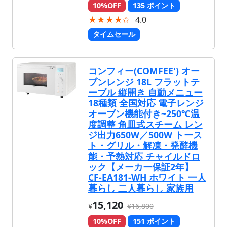
10%OFF
135 ポイント
★★★★✩
4.0
タイムセール
コンフィー(COMFEE') オー
ブンレンジ 18L フラットテ
ーブル 縦開き 自動メニュー
18種類 全国対応 電子レンジ
オーブン機能付き~250℃温
度調整 角皿式スチーム レン
ジ出力650W／500W トース
ト・グリル・解凍・発酵機
能・予熱対応 チャイルドロ
ック【メーカー保証2年】
CF-EA181-WH ホワイト 一人
暮らし 二人暮らし 家族用
15,120
¥
¥16,800
10%OFF
151 ポイント