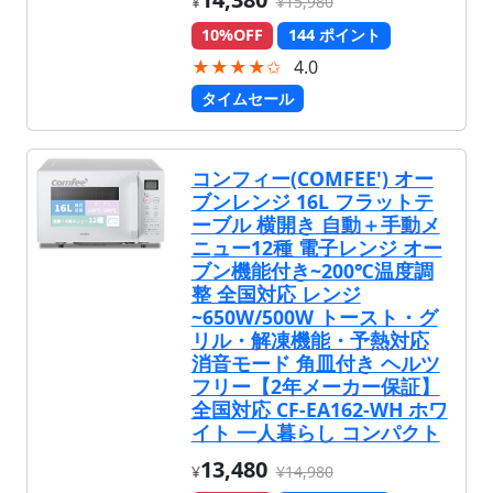
¥
¥15,980
10%OFF
144 ポイント
★★★★✩
4.0
タイムセール
コンフィー(COMFEE') オー
ブンレンジ 16L フラットテ
ーブル 横開き 自動＋手動メ
ニュー12種 電子レンジ オー
ブン機能付き~200℃温度調
整 全国対応 レンジ
~650W/500W トースト・グ
リル・解凍機能・予熱対応
消音モード 角皿付き ヘルツ
フリー【2年メーカー保証】
全国対応 CF-EA162-WH ホワ
イト 一人暮らし コンパクト
13,480
¥
¥14,980