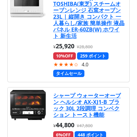
TOSHIBA(東芝) スチームオ
ーブンレンジ 石窯オーブン
23L | 縦開き コンパクト 一
人暮らし/家族 簡単操作 液晶
パネル ER-60ZB(W) ホワイ
ト 新生活
25,920
¥
¥28,800
10%OFF
259 ポイント
★★★★✩
4.0
タイムセール
シャープ ウォーターオーブ
ン ヘルシオ AX-XJ1-B ブラ
ック 30L 2段調理 コンベク
ション トースト機能
44,800
¥
¥47,800
6%OFF
448 ポイント