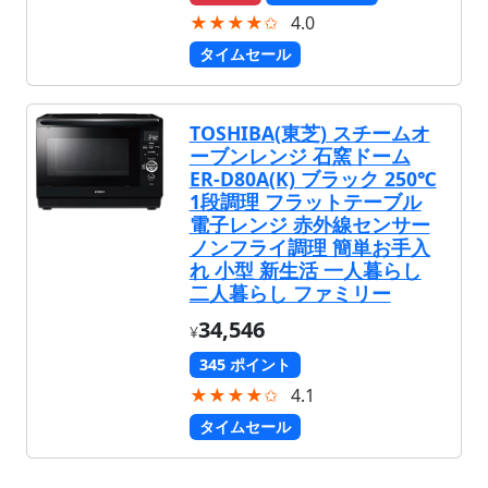
★★★★✩
4.0
タイムセール
TOSHIBA(東芝) スチームオ
ーブンレンジ 石窯ドーム
ER-D80A(K) ブラック 250℃
1段調理 フラットテーブル
電子レンジ 赤外線センサー
ノンフライ調理 簡単お手入
れ 小型 新生活 一人暮らし
二人暮らし ファミリー
34,546
¥
345 ポイント
★★★★✩
4.1
タイムセール