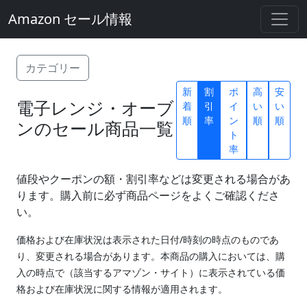
Amazon セール情報
カテゴリー
新
割
ポ
高
安
電子レンジ・オーブ
着
引
イ
い
い
順
率
ン
順
順
ンのセール商品一覧
ト
率
値段やクーポンの額・割引率などは変更される場合があ
ります。購入前に必ず商品ページをよくご確認くださ
い。
価格および在庫状況は表示された日付/時刻の時点のものであ
り、変更される場合があります。本商品の購入においては、購
入の時点で（該当するアマゾン・サイト）に表示されている価
格および在庫状況に関する情報が適用されます。